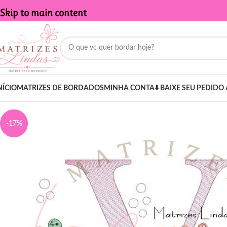
Skip to main content
NÍCIO
MATRIZES DE BORDADOS
MINHA CONTA
⬇️ BAIXE SEU PEDIDO 
-17%