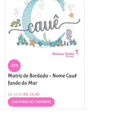
-25%
-25%
Matriz de Bordado – Nome Cauê
Matriz de Bo
fundo do Mar
Fundo do Ma
R$
14,90
R$
14,
R$
19,90
R$
19,90
ADICIONAR AO CARRINHO
ADICIONAR AO 