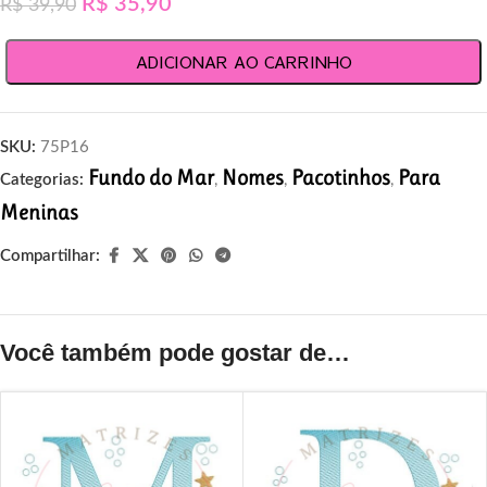
R$
35,90
R$
39,90
ADICIONAR AO CARRINHO
SKU:
75P16
Fundo do Mar
Nomes
Pacotinhos
Para
Categorias:
,
,
,
Meninas
Compartilhar:
Você também pode gostar de…