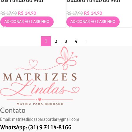
Isis Fundo do Mar
Isadora Fundo do Mar
R$
14,90
R$
14,90
R$
17,90
R$
17,90
ADICIONAR AO CARRINHO
ADICIONAR AO CARRINHO
2
3
4
→
1
Contato
Email:
matrizeslindasparabordar@gmail.com
WhatsApp: (31) 9 7114-8166