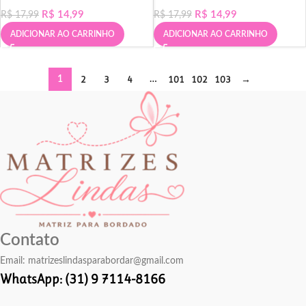
R$
14,99
R$
14,99
R$
17,99
R$
17,99
ADICIONAR AO CARRINHO
ADICIONAR AO CARRINHO
2
3
4
101
102
103
→
1
…
Contato
Email:
matrizeslindasparabordar@gmail.com
WhatsApp: (31) 9 7114-8166