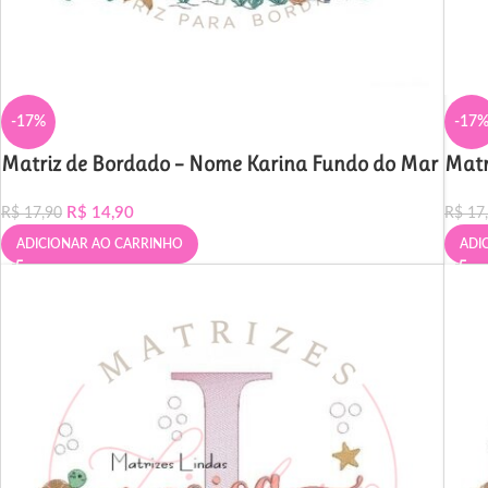
-17%
-17
Matriz de Bordado – Nome Karina Fundo do Mar
Matr
R$
14,90
R$
17,90
R$
17
ADICIONAR AO CARRINHO
ADI