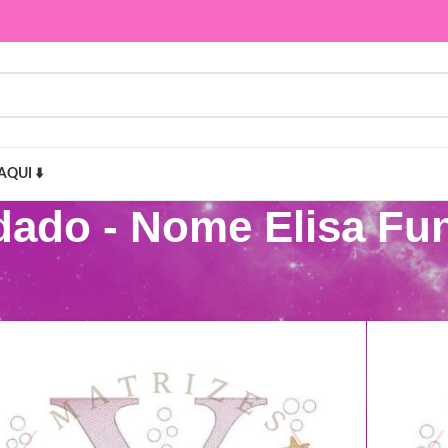
AQUI ⬇️
dado - Nome Elisa Fu
Elisa Fundo do Mar”
Mostr