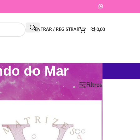
ENTRAR / REGISTRAR
R$
0,00
ndo do Mar
9
12
18
24
Filtros
ar