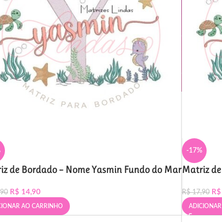
%
-17%
iz de Bordado – Nome Yasmin Fundo do Mar
Matriz d
R$
14,90
R$
,90
R$
17,90
CIONAR AO CARRINHO
ADICIONAR