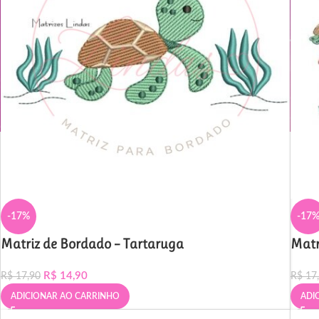
-17%
-17
Matriz de Bordado – Tartaruga
Matr
R$
14,90
R$
17,90
R$
17
ADICIONAR AO CARRINHO
ADI