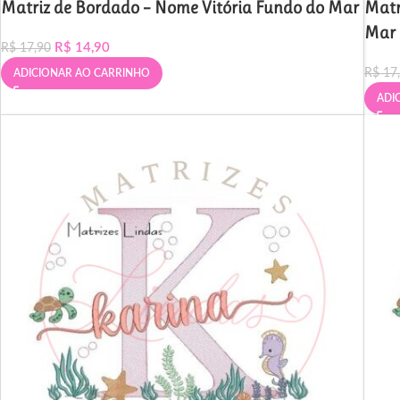
Matriz de Bordado – Nome Vitória Fundo do Mar
Matr
Mar
R$
14,90
R$
17,90
R$
17
ADICIONAR AO CARRINHO
ADI