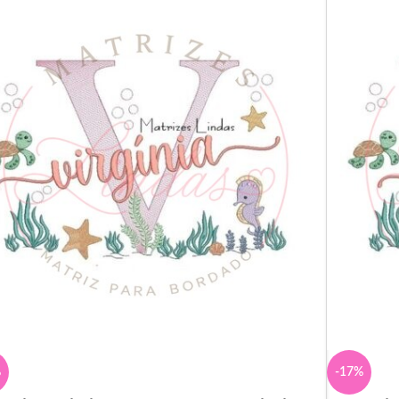
%
-17%