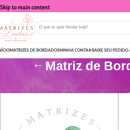
Skip to main content
NÍCIO
MATRIZES DE BORDADOS
MINHA CONTA
⬇️ BAIXE SEU PEDIDO 
Matriz de Bor
Início
/
Produtos marcados com a tag “Matriz de Bordado - Nome 