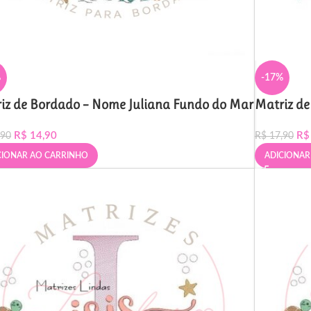
%
-17%
iz de Bordado – Nome Juliana Fundo do Mar
Matriz de
R$
14,90
R$
,90
R$
17,90
CIONAR AO CARRINHO
ADICIONAR