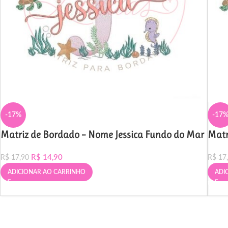
-17%
-17
Matriz de Bordado – Nome Jessica Fundo do Mar
Matr
R$
14,90
R$
17,90
R$
17
ADICIONAR AO CARRINHO
ADI