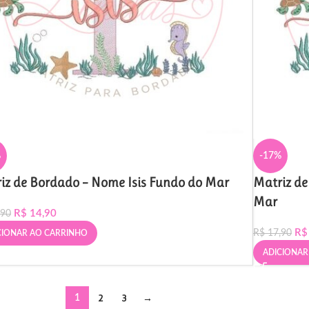
%
-17%
iz de Bordado – Nome Isis Fundo do Mar
Matriz d
Mar
R$
14,90
,90
R$
R$
17,90
CIONAR AO CARRINHO
ADICIONAR
2
3
→
1