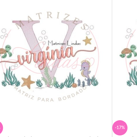
%
-17%