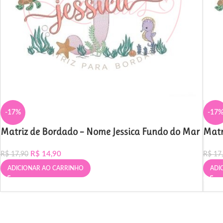
-17%
-17
Matriz de Bordado – Nome Jessica Fundo do Mar
Matr
R$
14,90
R$
17,90
R$
17
ADICIONAR AO CARRINHO
ADI