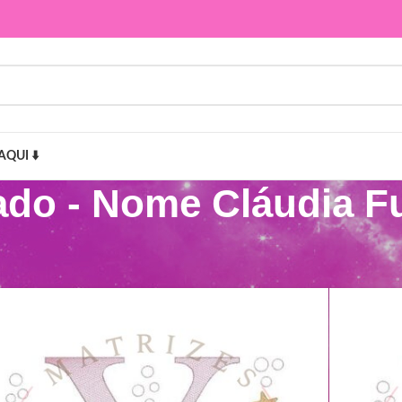
AQUI ⬇️
ado - Nome Cláudia F
Cláudia Fundo do Mar”
Mostr