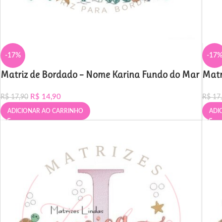
-17%
-17
Matriz de Bordado – Nome Karina Fundo do Mar
Matr
R$
14,90
R$
17,90
R$
17
ADICIONAR AO CARRINHO
ADI