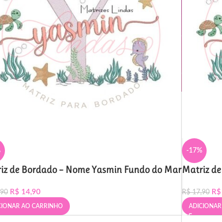
%
-17%
iz de Bordado – Nome Yasmin Fundo do Mar
Matriz d
R$
14,90
R$
,90
R$
17,90
CIONAR AO CARRINHO
ADICIONAR