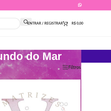
ENTRAR / REGISTRAR
R$
0,00
undo do Mar
9
12
18
24
Filtros
ar