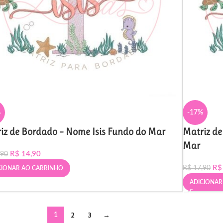
%
-17%
iz de Bordado – Nome Isis Fundo do Mar
Matriz d
Mar
R$
14,90
,90
R$
R$
17,90
CIONAR AO CARRINHO
ADICIONAR
2
3
→
1