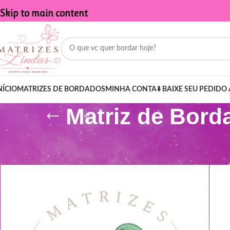
Skip to main content
NÍCIO
MATRIZES DE BORDADOS
MINHA CONTA
⬇️ BAIXE SEU PEDIDO 
Matriz de Bord
Início
/
Produtos marcados com a tag “Matriz de Bordado - Nome 