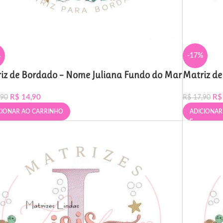
%
-17%
iz de Bordado – Nome Juliana Fundo do Mar
Matriz de
R$
14,90
R$
,90
R$
17,90
CIONAR AO CARRINHO
ADICIONAR