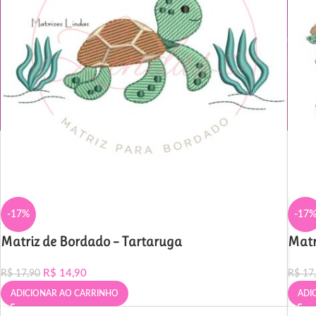
-17%
-17
Matriz de Bordado – Tartaruga
Matr
R$
14,90
R$
17,90
R$
17
ADICIONAR AO CARRINHO
ADI