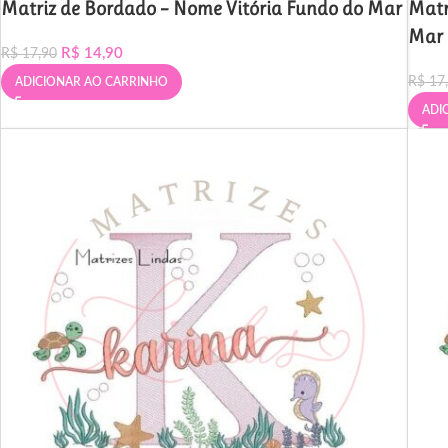
Matriz de Bordado – Nome Vitória Fundo do Mar
Matr
Mar
R$
14,90
R$
17,90
R$
17
ADICIONAR AO CARRINHO
ADI