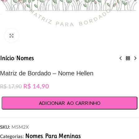
Clique para ampliar
Início
Nomes
/
Matriz de Bordado – Nome Hellen
R$
14,90
R$
17,90
ADICIONAR AO CARRINHO
SKU:
M5M2X
Nomes
Para Meninas
Categorias:
,