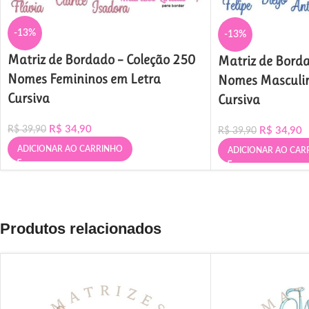
-13%
-13%
Matriz de Bordado – Coleção 250
Matriz de Borda
Nomes Femininos em Letra
Nomes Masculin
Cursiva
Cursiva
R$
34,90
R$
39,90
R$
34,90
R$
39,90
ADICIONAR AO CARRINHO
ADICIONAR AO CAR
Produtos relacionados