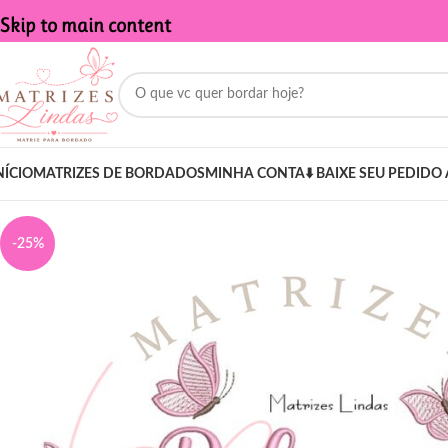
Skip to main content
NÍCIO
MATRIZES DE BORDADOS
MINHA CONTA
⬇️ BAIXE SEU PEDIDO 
-25%