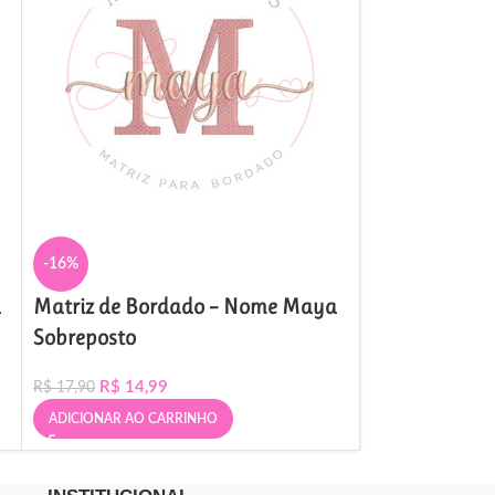
-16%
-16%
a
Matriz de Bordado – Nome Maya
Matriz de Bo
Sobreposto
R$
14,
R$
17,90
R$
14,99
R$
17,90
ADICIONAR AO 
ADICIONAR AO CARRINHO