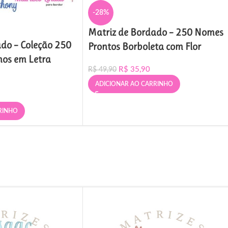
-28%
Matriz de Bordado – 250 Nomes
do – Coleção 250
Prontos Borboleta com Flor
os em Letra
R$
35,90
R$
49,90
ADICIONAR AO CARRINHO
RINHO