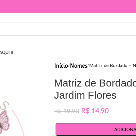
AQUI ⬇️
Início
Nomes
/
/
Matriz de Bordado – 
Matriz de Borda
Jardim Flores
R$
14,90
R$
19,90
ADICION