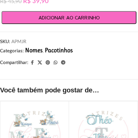
R$
39,90
R$
45,90
ADICIONAR AO CARRINHO
SKU:
APMJR
Nomes
Pacotinhos
Categorias:
,
Compartilhar:
Você também pode gostar de…