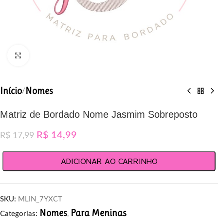
Clique para ampliar
Início
Nomes
/
Matriz de Bordado Nome Jasmim Sobreposto
R$
14,99
R$
17,99
ADICIONAR AO CARRINHO
SKU:
MLIN_7YXCT
Nomes
Para Meninas
Categorias:
,