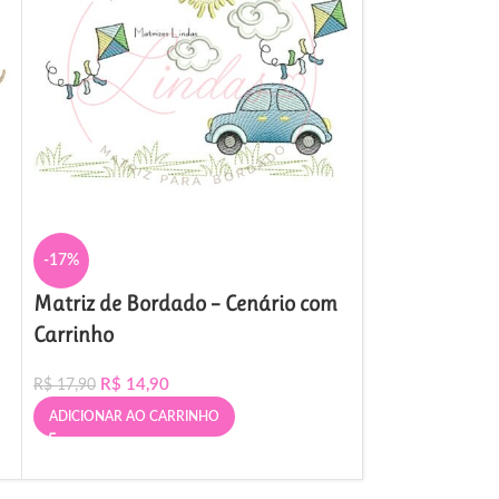
-17%
-13%
Matriz de Bordado – Cenário com
Matriz de Bo
Carrinho
Trator na Fa
R$
14,90
R$
34,
R$
17,90
R$
39,90
ADICIONAR AO CARRINHO
ADICIONAR AO 