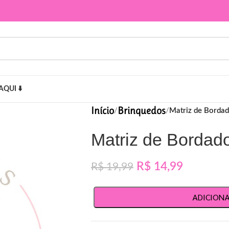
AQUI ⬇️
Início
Brinquedos
/
/
Matriz de Bordad
Matriz de Bordad
R$
14,99
R$
19,99
ADICION