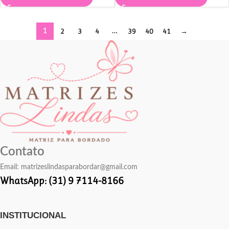
2
3
4
39
40
41
→
1
…
Contato
Email:
matrizeslindasparabordar@gmail.com
WhatsApp: (31) 9 7114-8166
INSTITUCIONAL