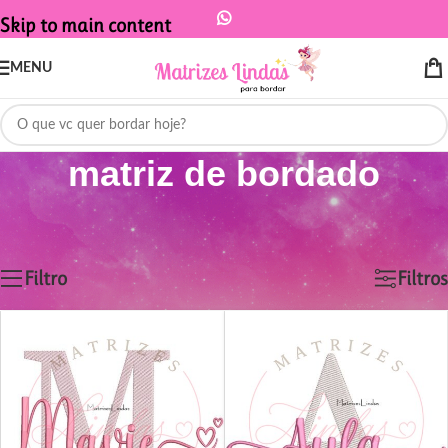
Skip to main content
MENU
matriz de bordado
Início
/
Produtos marcados com a tag “matriz de bordado”
Exibindo 1–12 de 484 resultados
Filtro
Filtros