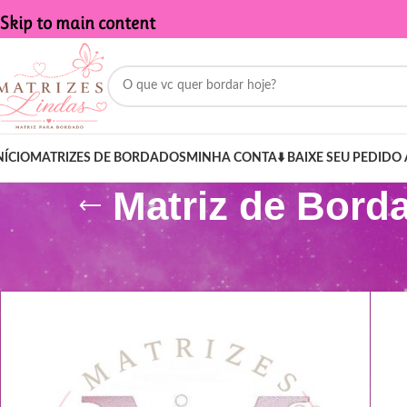
Skip to main content
NÍCIO
MATRIZES DE BORDADOS
MINHA CONTA
⬇️ BAIXE SEU PEDIDO 
Matriz de Bord
Início
/
Produtos marcados com a tag “Matriz de Bordado - Nome