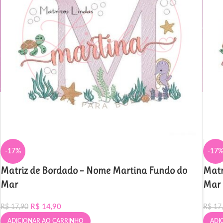
-17%
-17
Matriz de Bordado – Nome Martina Fundo do
Matr
Mar
Mar
R$
14,90
R$
17,90
R$
17
ADICIONAR AO CARRINHO
ADI