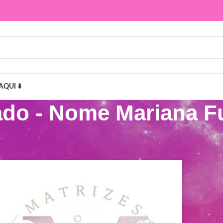
AQUI ⬇️
ado - Nome Mariana 
 Mariana Fundo do Mar”
Mostr