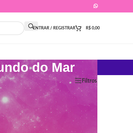
ENTRAR / REGISTRAR
R$
0,00
Fundo do Mar
9
12
18
24
Filtros
ar