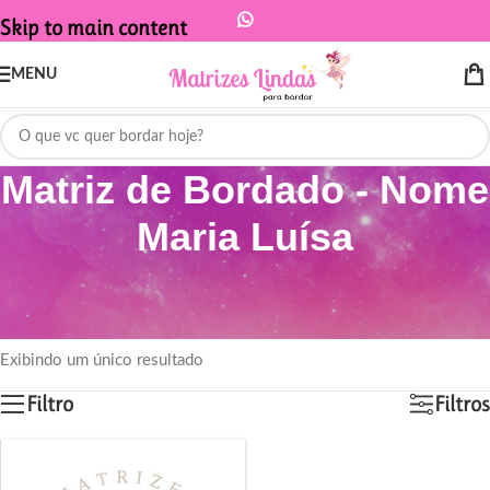
Skip to main content
MENU
Matriz de Bordado - Nome
Maria Luísa
Início
/
Produtos marcados com a tag “Matriz de Bordado - Nome Maria
Luísa”
Exibindo um único resultado
Filtro
Filtros