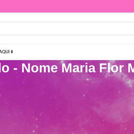
AQUI ⬇️
o - Nome Maria Flor M
aria Flor Moldura Floral”
Mostr