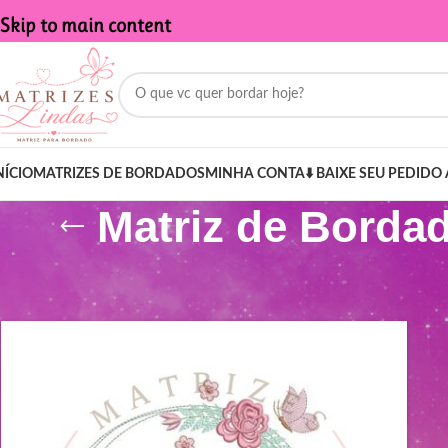
Skip to main content
NÍCIO
MATRIZES DE BORDADOS
MINHA CONTA
⬇️ BAIXE SEU PEDIDO 
Matriz de Bordad
Início
/
Produtos marcados com a tag “Matriz de Bordado - Nome M