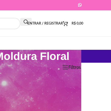
ENTRAR / REGISTRAR
R$
0,00
oldura Floral
9
12
18
24
Filtros
ar