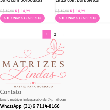
Sara com Borboletas
Luiza com Borboletas
R$
14,99
R$
14,99
R$
19,90
R$
19,90
ADICIONAR AO CARRINHO
ADICIONAR AO CARRINHO
2
→
1
Contato
Email:
matrizeslindasparabordar@gmail.com
WhatsApp: (31) 9 7114-8166