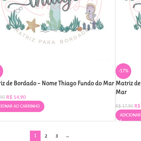
%
-17%
iz de Bordado – Nome Thiago Fundo do Mar
Matriz d
Mar
R$
14,90
,90
R$
R$
17,90
CIONAR AO CARRINHO
ADICIONAR
2
3
→
1