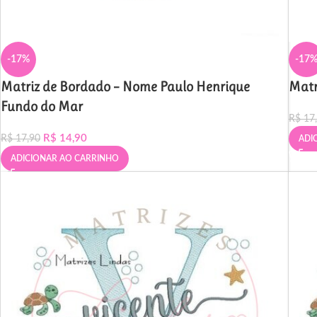
-17%
-17
Matriz de Bordado – Nome Paulo Henrique
Matr
Fundo do Mar
R$
17
R$
14,90
R$
17,90
ADI
ADICIONAR AO CARRINHO