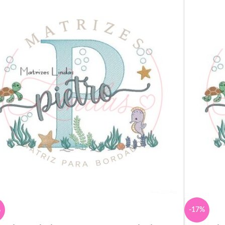
%
-17%