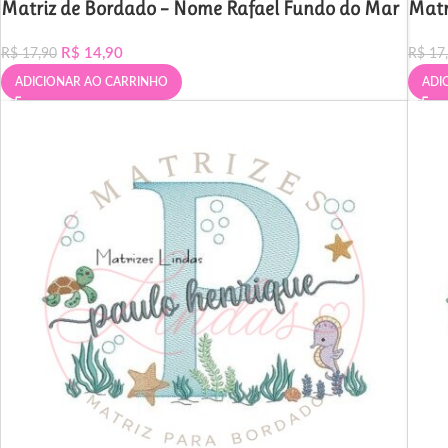
Matriz de Bordado – Nome Rafael Fundo do Mar
Matr
R$
14,90
R$
17,90
R$
17
ADICIONAR AO CARRINHO
ADI