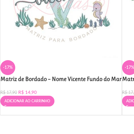
-17%
-17
Matriz de Bordado – Nome Vicente Fundo do Mar
Matr
R$
14,90
R$
17,90
R$
17
ADICIONAR AO CARRINHO
ADI