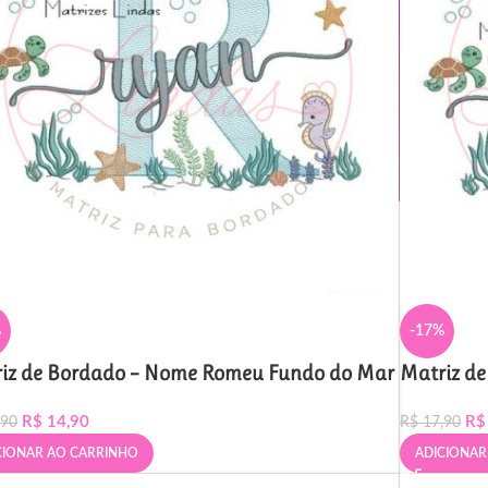
%
-17%
iz de Bordado – Nome Romeu Fundo do Mar
Matriz d
R$
14,90
R$
,90
R$
17,90
CIONAR AO CARRINHO
ADICIONAR