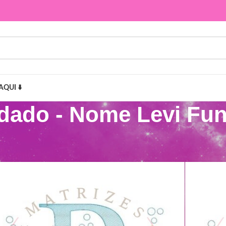
AQUI ⬇️
rdado - Nome Levi Fu
Levi Fundo do Mar”
Mostr