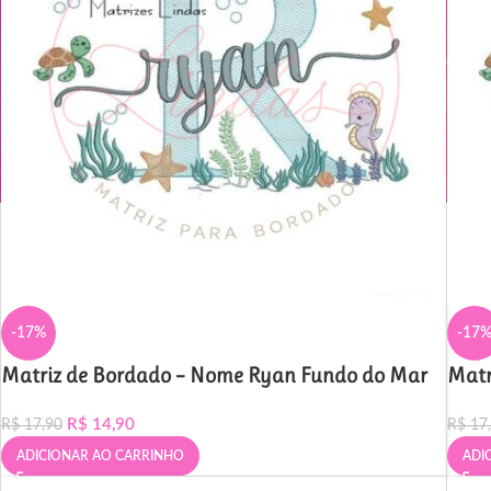
-17%
-17
Matriz de Bordado – Nome Ryan Fundo do Mar
Matr
R$
14,90
R$
17,90
R$
17
ADICIONAR AO CARRINHO
ADI