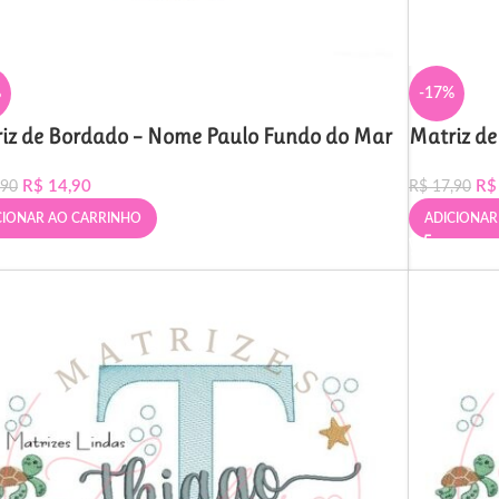
%
-17%
iz de Bordado – Nome Paulo Fundo do Mar
Matriz de
R$
14,90
R$
,90
R$
17,90
CIONAR AO CARRINHO
ADICIONAR