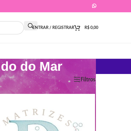
ENTRAR / REGISTRAR
R$
0,00
ndo do Mar
9
12
18
24
Filtros
ar