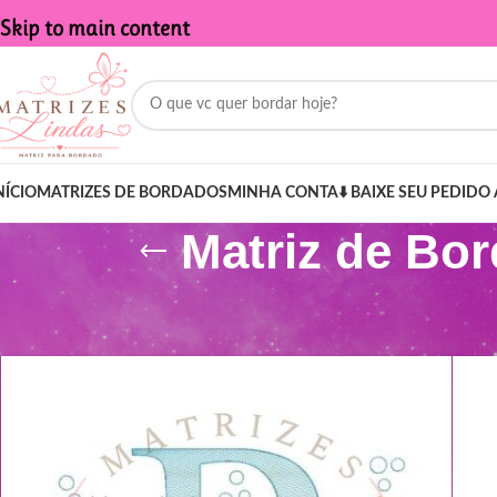
Skip to main content
NÍCIO
MATRIZES DE BORDADOS
MINHA CONTA
⬇️ BAIXE SEU PEDIDO 
Matriz de Bo
Início
/
Produtos marcados com a tag “Matriz de Bordado - Nome 