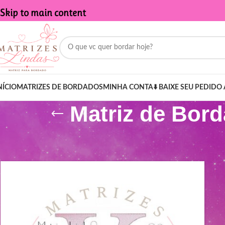
Skip to main content
NÍCIO
MATRIZES DE BORDADOS
MINHA CONTA
⬇️ BAIXE SEU PEDIDO 
Matriz de Bor
Início
/
Produtos marcados com a tag “Matriz de Bordado - Nome 