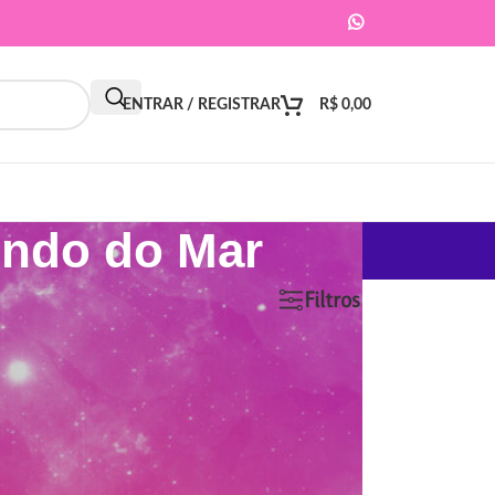
ENTRAR / REGISTRAR
R$
0,00
undo do Mar
9
12
18
24
Filtros
ar