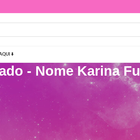
AQUI ⬇️
dado - Nome Karina F
Karina Fundo do Mar”
Mostr