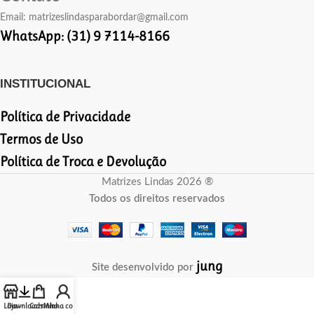
Email:
matrizeslindasparabordar@gmail.com
WhatsApp: (31) 9 7114-8166
INSTITUCIONAL
Política de Privacidade
Termos de Uso
Política de Troca e Devolução
Matrizes Lindas 2026 ®
Todos os direitos reservados
jung
Site desenvolvido por
Loja
Downloads
Carrinho
Minha conta