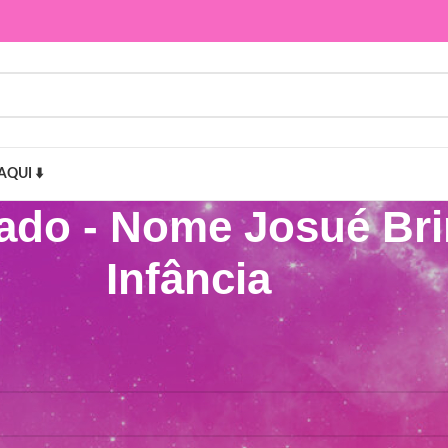
AQUI ⬇️
dado - Nome Josué Br
Infância
osué Brinquedos de Infância”