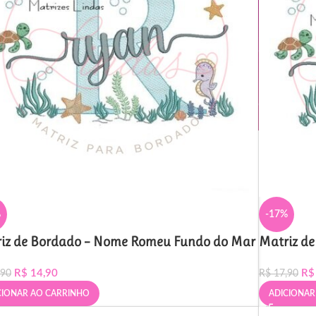
%
-17%
iz de Bordado – Nome Romeu Fundo do Mar
Matriz d
R$
14,90
R$
,90
R$
17,90
CIONAR AO CARRINHO
ADICIONAR