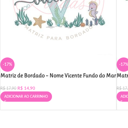
-17%
-17
Matriz de Bordado – Nome Vicente Fundo do Mar
Matr
R$
14,90
R$
17,90
R$
17
ADICIONAR AO CARRINHO
ADI