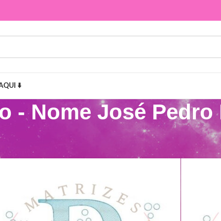
AQUI ⬇️
do - Nome José Pedro
José Pedro Fundo do Mar”
Mostr