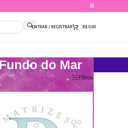
ENTRAR / REGISTRAR
R$
0,00
 Fundo do Mar
9
12
18
24
Filtros
ar