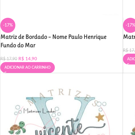
-17%
-17
Matriz de Bordado – Nome Paulo Henrique
Matr
Fundo do Mar
R$
17
R$
14,90
R$
17,90
ADI
ADICIONAR AO CARRINHO