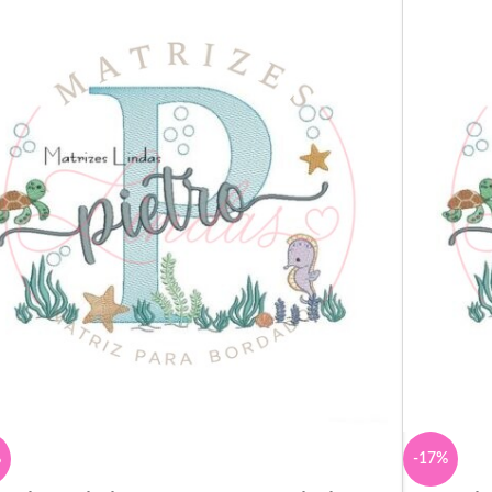
%
-17%