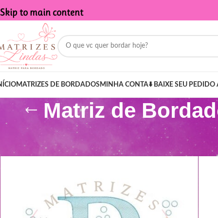
Skip to main content
NÍCIO
MATRIZES DE BORDADOS
MINHA CONTA
⬇️ BAIXE SEU PEDIDO 
Matriz de Borda
Início
/
Produtos marcados com a tag “Matriz de Bordado - Nome 