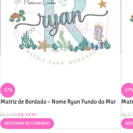
-17%
-17
Matriz de Bordado – Nome Ryan Fundo do Mar
Matr
R$
14,90
R$
17,90
R$
17
ADICIONAR AO CARRINHO
ADI