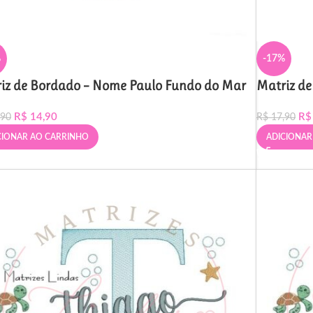
%
-17%
iz de Bordado – Nome Paulo Fundo do Mar
Matriz de
R$
14,90
R$
,90
R$
17,90
CIONAR AO CARRINHO
ADICIONAR