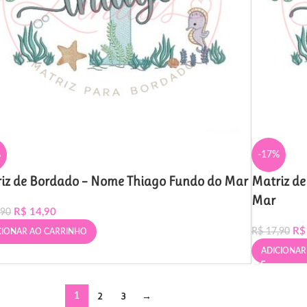
%
-17%
iz de Bordado – Nome Thiago Fundo do Mar
Matriz d
Mar
R$
14,90
,90
R$
R$
17,90
CIONAR AO CARRINHO
ADICIONAR
2
3
→
1