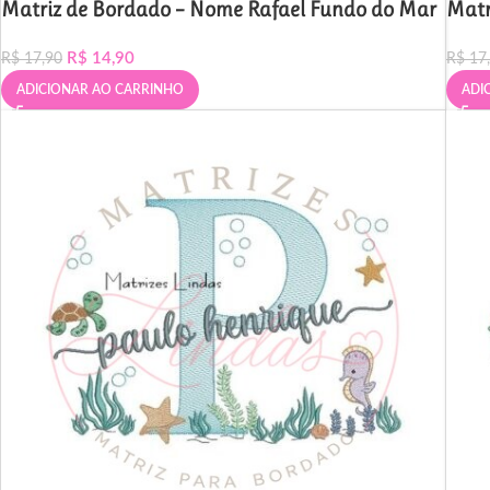
Matriz de Bordado – Nome Rafael Fundo do Mar
Matr
R$
14,90
R$
17,90
R$
17
ADICIONAR AO CARRINHO
ADI