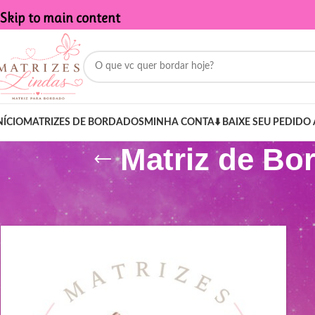
Skip to main content
NÍCIO
MATRIZES DE BORDADOS
MINHA CONTA
⬇️ BAIXE SEU PEDIDO 
Matriz de Bo
Início
/
Produtos marcados com a tag “Matriz de Bordado - Nome 