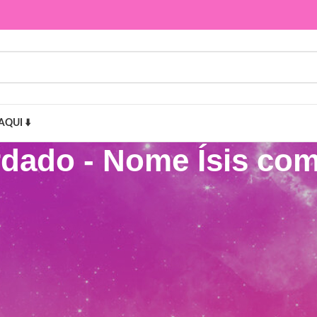
AQUI ⬇️
rdado - Nome Ísis c
Ísis com Raminho”
Mostr