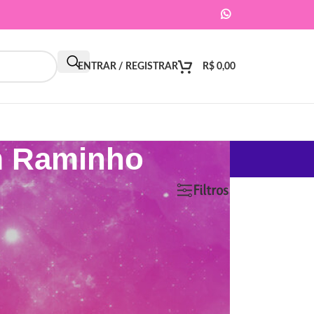
ENTRAR / REGISTRAR
R$
0,00
om Raminho
9
12
18
24
Filtros
ar