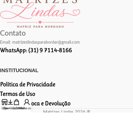
Contato
Email:
matrizeslindasparabordar@gmail.com
WhatsApp: (31) 9 7114-8166
INSTITUCIONAL
Política de Privacidade
Termos de Uso
Política de Troca e Devolução
Loja
Downloads
Carrinho
Minha conta
Matrizes Lindas 2026 ®
Todos os direitos reservados