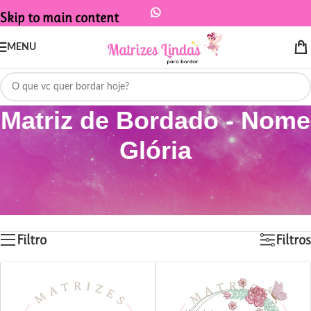
Skip to main content
MENU
Matriz de Bordado - Nome
Glória
Início
/
Produtos marcados com a tag “Matriz de Bordado - Nome Glória”
Mostrando todos os 12 resultados
Filtro
Filtros