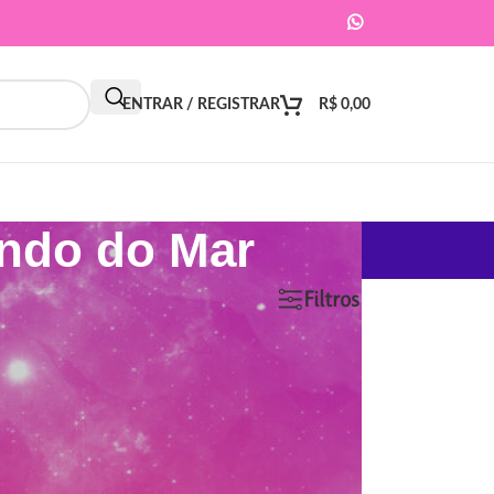
ENTRAR / REGISTRAR
R$
0,00
undo do Mar
9
12
18
24
Filtros
ar