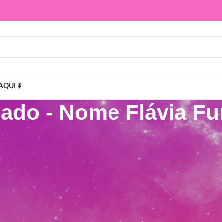
AQUI ⬇️
dado - Nome Flávia F
Flávia Fundo do Mar”
Mostr