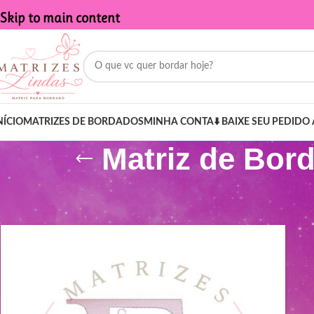
Skip to main content
NÍCIO
MATRIZES DE BORDADOS
MINHA CONTA
⬇️ BAIXE SEU PEDIDO 
Matriz de Bor
Início
/
Produtos marcados com a tag “Matriz de Bordado - Nome 