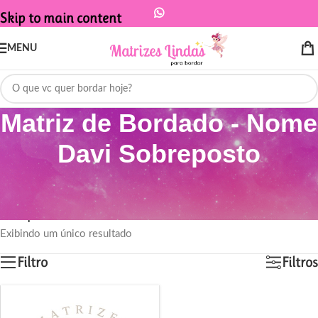
Skip to main content
MENU
Matriz de Bordado - Nome
Davi Sobreposto
Início
/
Produtos marcados com a tag “Matriz de Bordado - Nome Davi
Sobreposto”
Exibindo um único resultado
Filtro
Filtros