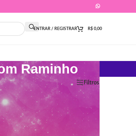
ENTRAR / REGISTRAR
R$
0,00
 com Raminho
9
12
18
24
Filtros
ar