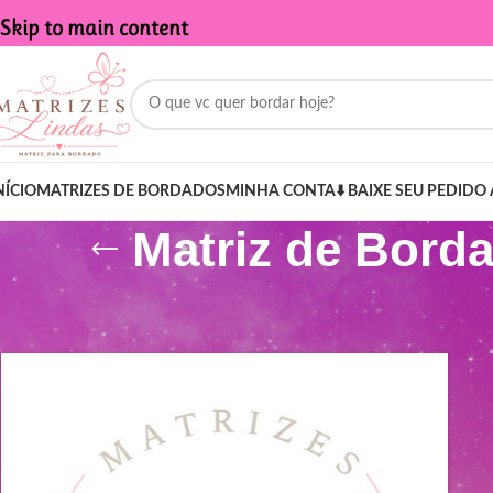
Skip to main content
NÍCIO
MATRIZES DE BORDADOS
MINHA CONTA
⬇️ BAIXE SEU PEDIDO 
Matriz de Bord
Início
/
Produtos marcados com a tag “Matriz de Bordado - Nome