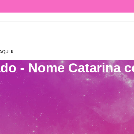
AQUI ⬇️
ado - Nome Catarina
 Catarina com Raminho”
Mostr