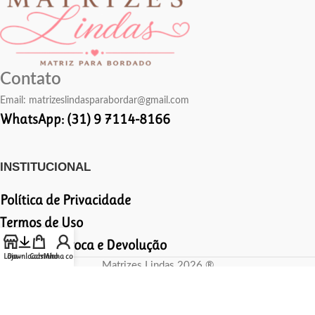
Contato
Email:
matrizeslindasparabordar@gmail.com
WhatsApp: (31) 9 7114-8166
INSTITUCIONAL
Política de Privacidade
Termos de Uso
Política de Troca e Devolução
Loja
Downloads
Carrinho
Minha conta
Matrizes Lindas 2026 ®
Todos os direitos reservados