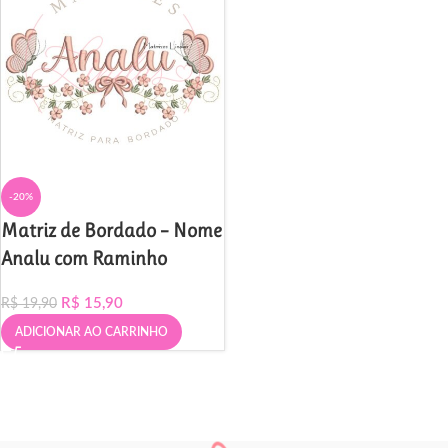
-20%
Matriz de Bordado – Nome
Analu com Raminho
R$
15,90
R$
19,90
ADICIONAR AO CARRINHO