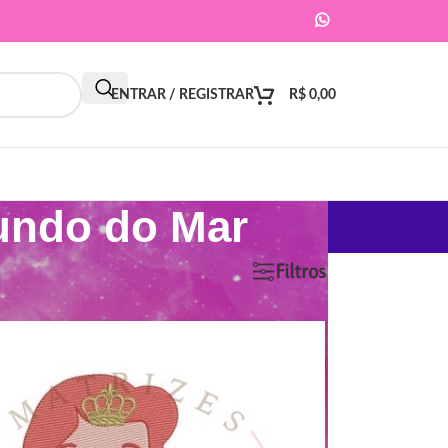
ENTRAR / REGISTRAR
R$
0,00
undo do Mar
9
12
18
24
Filtros
ar