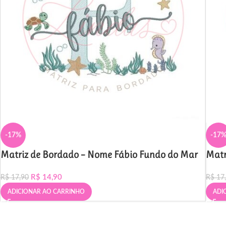
-17%
-17
Matriz de Bordado – Nome Fábio Fundo do Mar
Matr
R$
14,90
R$
17,90
R$
17
ADICIONAR AO CARRINHO
ADI