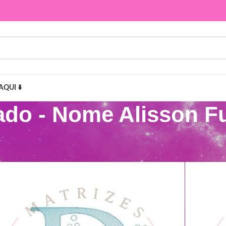
AQUI ⬇️
ado - Nome Alisson F
Alisson Fundo do Mar”
Mostr