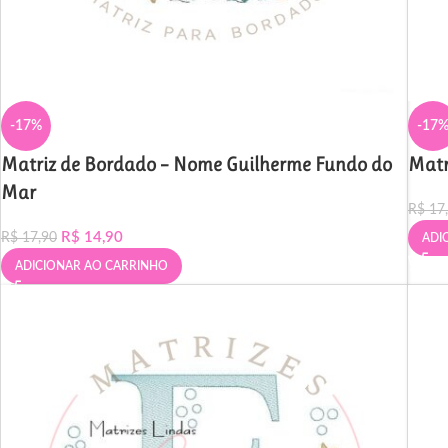
-17%
-17
Matriz de Bordado – Nome Guilherme Fundo do
Matr
Mar
R$
17
R$
14,90
R$
17,90
ADI
ADICIONAR AO CARRINHO