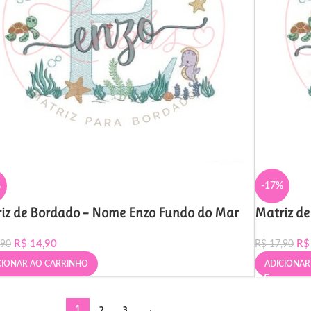
%
-17%
iz de Bordado – Nome Enzo Fundo do Mar
Matriz de
R$
14,90
R$
,90
R$
17,90
CIONAR AO CARRINHO
ADICIONAR
2
3
→
1