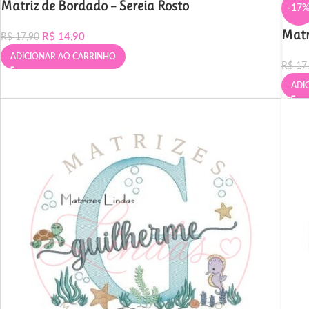
Matriz de Bordado – Sereia Rosto
-17
Matr
R$
14,90
R$
17,90
ADICIONAR AO CARRINHO
R$
17
ADI