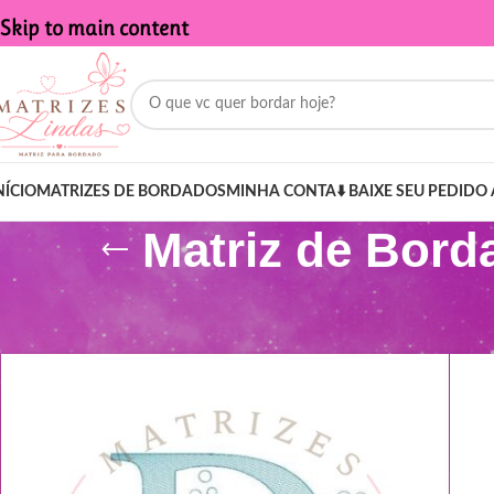
Skip to main content
NÍCIO
MATRIZES DE BORDADOS
MINHA CONTA
⬇️ BAIXE SEU PEDIDO 
Matriz de Bord
Início
/
Produtos marcados com a tag “Matriz de Bordado - Nome 