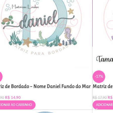
%
-17%
iz de Bordado – Nome Daniel Fundo do Mar
Matriz de
R$
14,90
R$
,90
R$
17,90
CIONAR AO CARRINHO
ADICIONAR