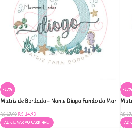
-17%
-17
Matriz de Bordado – Nome Diogo Fundo do Mar
Matr
R$
14,90
R$
17,90
R$
17
ADICIONAR AO CARRINHO
ADI