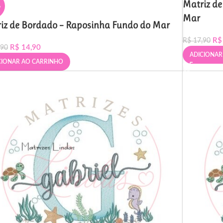
Matriz d
%
Mar
iz de Bordado – Raposinha Fundo do Mar
R$
R$
17,90
R$
14,90
,90
ADICIONAR
CIONAR AO CARRINHO