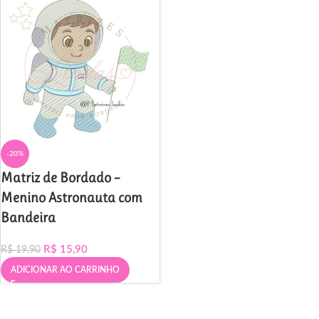
-20%
Matriz de Bordado –
Menino Astronauta com
Bandeira
R$
15,90
R$
19,90
ADICIONAR AO CARRINHO