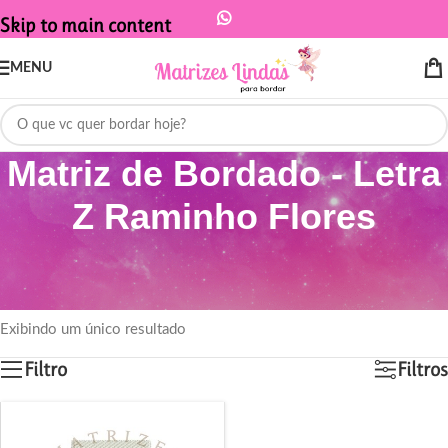
Skip to main content
MENU
Matriz de Bordado - Letra
Z Raminho Flores
Início
/
Produtos marcados com a tag “Matriz de Bordado - Letra Z
Raminho Flores”
Exibindo um único resultado
Filtro
Filtros