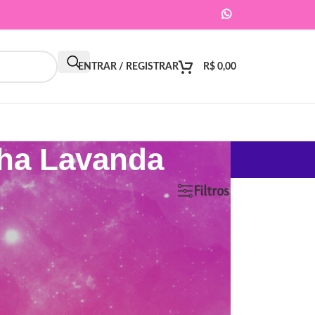
ENTRAR / REGISTRAR
R$
0,00
nha Lavanda
9
12
18
24
Filtros
ar