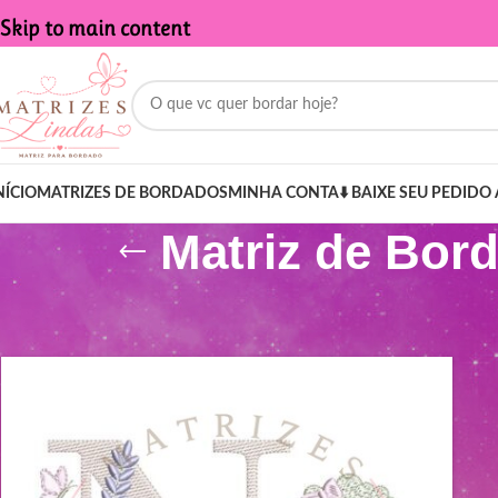
Skip to main content
NÍCIO
MATRIZES DE BORDADOS
MINHA CONTA
⬇️ BAIXE SEU PEDIDO 
Matriz de Bor
Início
/
Produtos marcados com a tag “Matriz de Bordado - Letra 