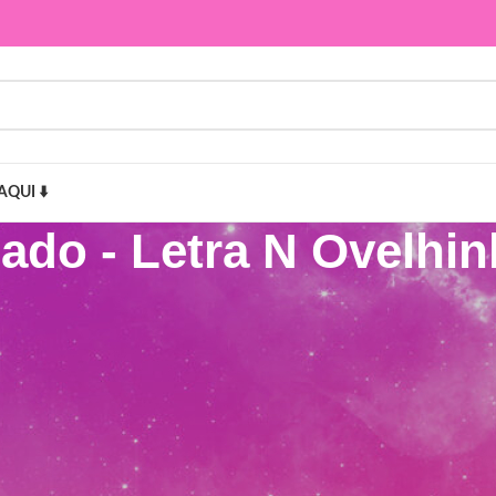
AQUI ⬇️
dado - Letra N Ovelhi
N Ovelhinha Lavanda”
Mostr