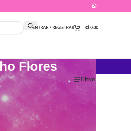
ENTRAR / REGISTRAR
R$
0,00
ho Flores
9
12
18
24
Filtros
ar