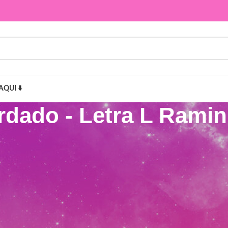
AQUI ⬇️
rdado - Letra L Ramin
L Raminho Flores”
Mostr