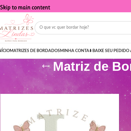
Skip to main content
NÍCIO
MATRIZES DE BORDADOS
MINHA CONTA
⬇️ BAIXE SEU PEDIDO 
Matriz de Bo
Início
/
Produtos marcados com a tag “Matriz de Bordado - Letra 