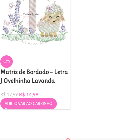
-17%
Matriz de Bordado – Letra
J Ovelhinha Lavanda
R$
14,99
R$
17,99
ADICIONAR AO CARRINHO