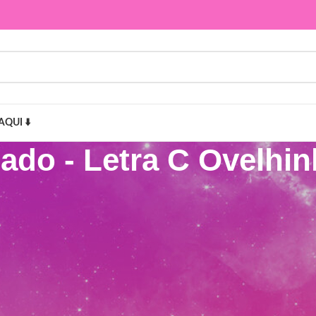
AQUI ⬇️
dado - Letra C Ovelhi
C Ovelhinha Lavanda”
Mostr