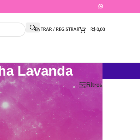
ENTRAR / REGISTRAR
R$
0,00
nha Lavanda
9
12
18
24
Filtros
ar