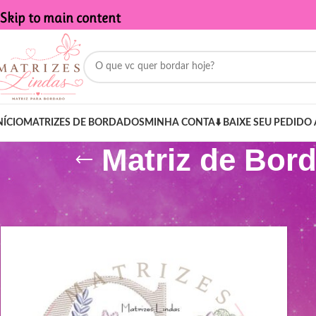
Skip to main content
NÍCIO
MATRIZES DE BORDADOS
MINHA CONTA
⬇️ BAIXE SEU PEDIDO 
Matriz de Bor
Início
/
Produtos marcados com a tag “Matriz de Bordado - Letra 