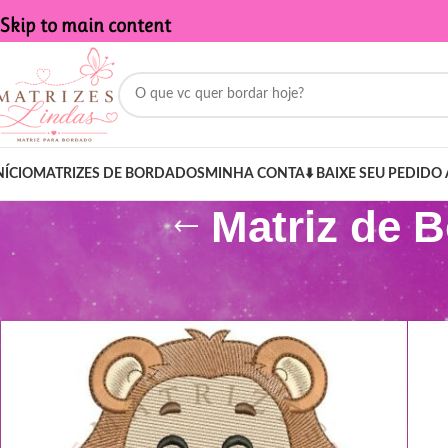
Skip to main content
NÍCIO
MATRIZES DE BORDADOS
MINHA CONTA
⬇️ BAIXE SEU PEDIDO 
Matriz de 
Início
/
Produtos marcados com a tag “Matriz de Bordado - Leãoz