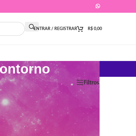
ENTRAR / REGISTRAR
R$
0,00
Contorno
9
12
18
24
Filtros
ar