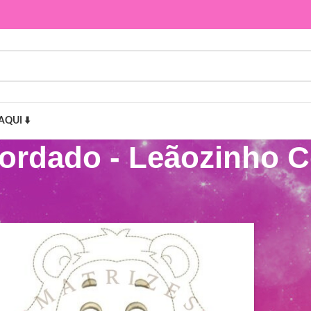
AQUI ⬇️
Bordado - Leãozinho 
inho Contorno”
Mostr