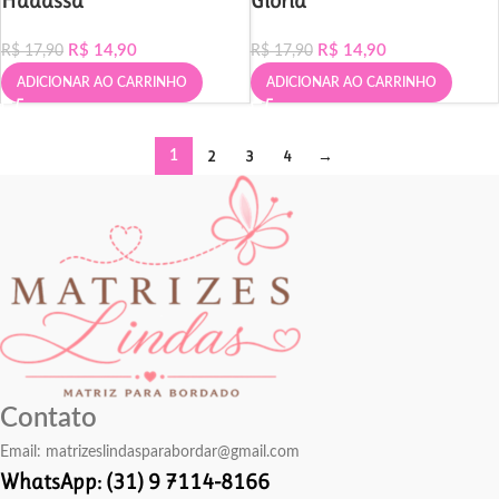
Hadassa
Glória
R$
14,90
R$
14,90
R$
17,90
R$
17,90
ADICIONAR AO CARRINHO
ADICIONAR AO CARRINHO
2
3
4
→
1
Contato
Email:
matrizeslindasparabordar@gmail.com
WhatsApp: (31) 9 7114-8166