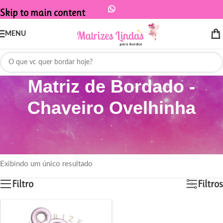
Skip to main content
MENU
Matriz de Bordado -
Chaveiro Ovelhinha
Início
/
Produtos marcados com a tag “Matriz de Bordado - Chaveiro
Ovelhinha”
Exibindo um único resultado
Filtro
Filtros