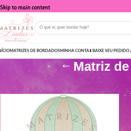
Skip to main content
NÍCIO
MATRIZES DE BORDADOS
MINHA CONTA
⬇️ BAIXE SEU PEDIDO 
Matriz d
Início
/
Produtos marcados com a tag “Matriz de Bordado - Balão 