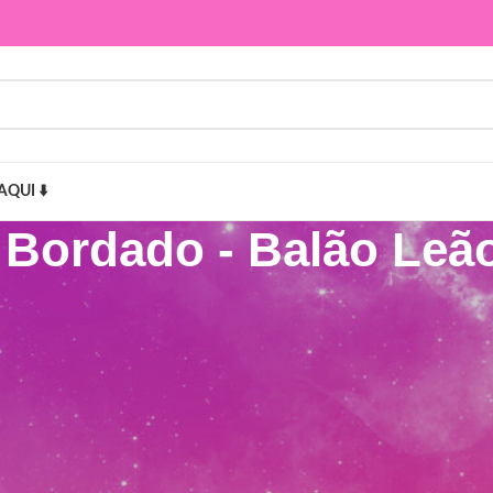
AQUI ⬇️
e Bordado - Balão Leã
Leãozinho”
Mostr