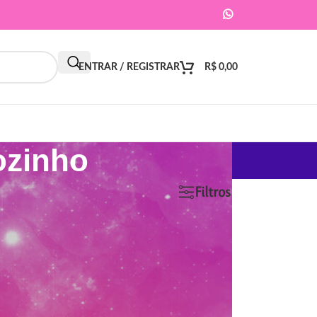
ENTRAR / REGISTRAR
R$
0,00
ozinho
9
12
18
24
Filtros
ar