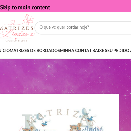
Skip to main content
NÍCIO
MATRIZES DE BORDADOS
MINHA CONTA
⬇️ BAIXE SEU PEDIDO 
Início
/
Produtos marcados com a tag “kit de nomes”