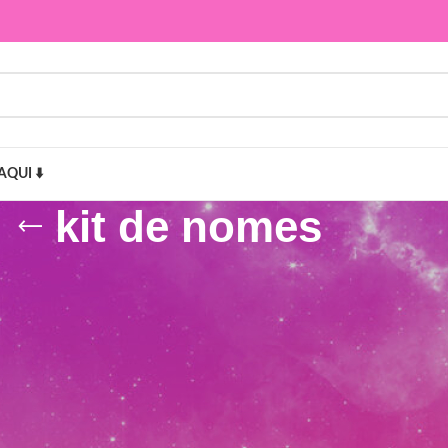
AQUI ⬇️
kit de nomes
Mostr