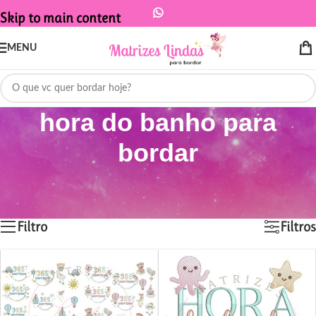
Skip to main content
MENU
hora do banho para
bordar
Início
/
Produtos marcados com a tag “hora do banho para bordar”
Mostrando todos os 5 resultados
Filtro
Filtros