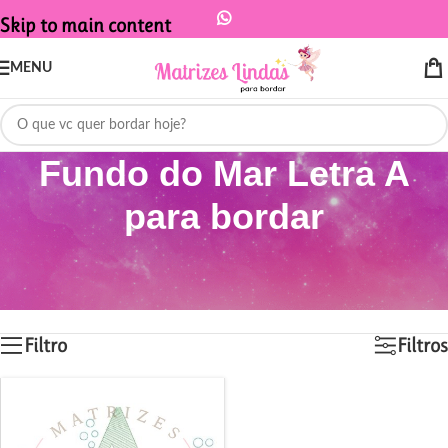
Skip to main content
MENU
Fundo do Mar Letra A
para bordar
Início
/
Produtos marcados com a tag “Fundo do Mar Letra A para bordar”
Exibindo um único resultado
Filtro
Filtros