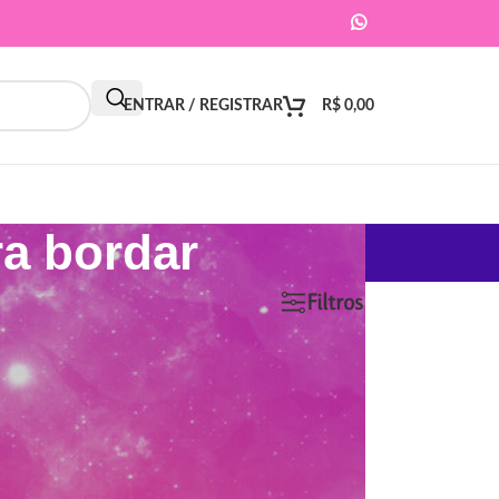
ENTRAR / REGISTRAR
R$
0,00
ra bordar
9
12
18
24
Filtros
ar