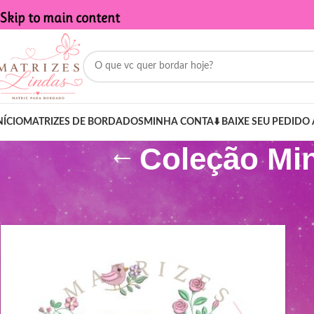
Skip to main content
NÍCIO
MATRIZES DE BORDADOS
MINHA CONTA
⬇️ BAIXE SEU PEDIDO 
Coleção Min
Início
/
Produtos marcados com a tag “Coleção Mini Matrizes Meni