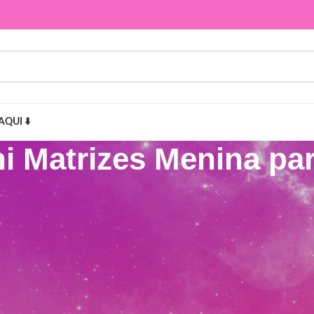
AQUI ⬇️
i Matrizes Menina pa
na para bordar”
Mostr