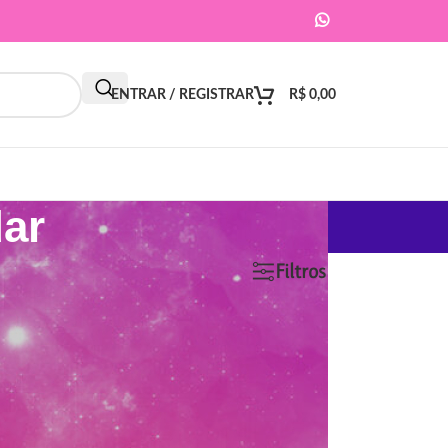
ENTRAR / REGISTRAR
R$
0,00
ar
9
12
18
24
Filtros
ar