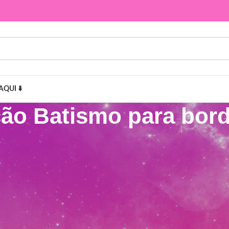
AQUI ⬇️
ão Batismo para bord
ar”
Mostr