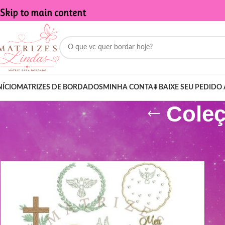
Skip to main content
NÍCIO
MATRIZES DE BORDADOS
MINHA CONTA
⬇️ BAIXE SEU PEDIDO 
Coleç
Início
/
Produtos marcados com a tag “Coleção Batismo para bord