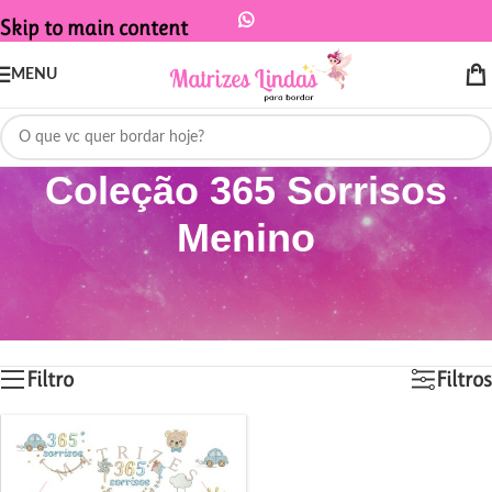
Skip to main content
MENU
Coleção 365 Sorrisos
Menino
Início
/
Produtos marcados com a tag “Coleção 365 Sorrisos Menino”
Exibindo um único resultado
Filtro
Filtros