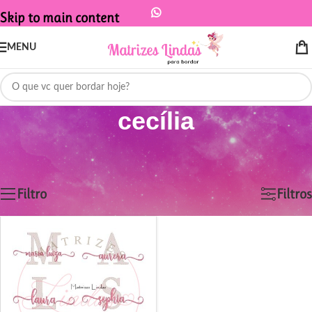
Skip to main content
MENU
cecília
Início
/
Produtos marcados com a tag “cecília”
Exibindo um único resultado
Filtro
Filtros