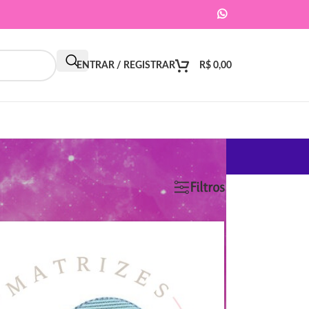
ENTRAR / REGISTRAR
R$
0,00
9
12
18
24
Filtros
ar