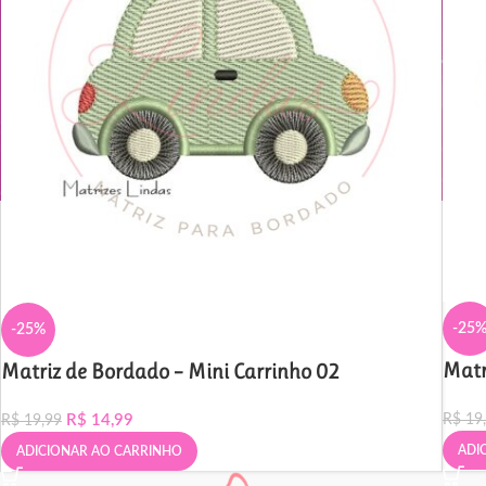
-25
-25%
Matr
Matriz de Bordado – Mini Carrinho 02
R$
14,99
R$
19
R$
19,99
ADI
ADICIONAR AO CARRINHO