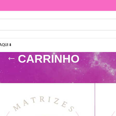
AQUI ⬇️
CARRINHO
Mostr