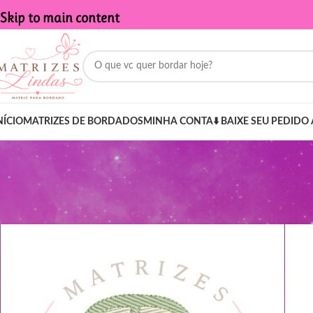
Skip to main content
NÍCIO
MATRIZES DE BORDADOS
MINHA CONTA
⬇️ BAIXE SEU PEDIDO 
Início
/
Produtos marcados com a tag “CARRINHO”