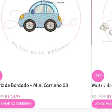
%
-25%
iz de Bordado – Mini Carrinho 03
Matriz de
R$
14,99
R$
,99
R$
19,99
CIONAR AO CARRINHO
ADICIONAR