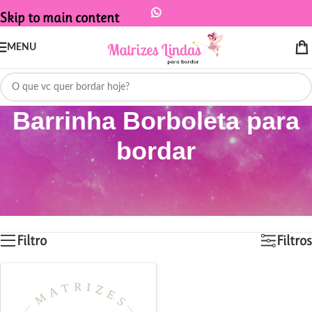
Skip to main content
MENU
Barrinha Borboleta para
bordar
Início
/
Produtos marcados com a tag “Barrinha Borboleta para bordar”
Exibindo um único resultado
Filtro
Filtros